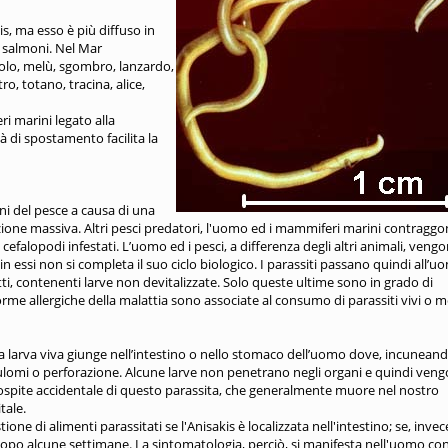
is, ma esso è più diffuso in
, salmoni. Nel Mar
molo, melù, sgombro, lanzardo,
o, totano, tracina, alice,
i marini legato alla
à di spostamento facilita la
rni del pesce a causa di una
zione massiva. Altri pesci predatori, l'uomo ed i mammiferi marini contraggo
cefalopodi infestati. L’uomo ed i pesci, a differenza degli altri animali, veng
in essi non si completa il suo ciclo biologico. I parassiti passano quindi all’
cotti, contenenti larve non devitalizzate. Solo queste ultime sono in grado di
me allergiche della malattia sono associate al consumo di parassiti vivi o mo
la larva viva giunge nell’intestino o nello stomaco dell’uomo dove, incuneand
nulomi o perforazione. Alcune larve non penetrano negli organi e quindi ven
n ospite accidentale di questo parassita, che generalmente muore nel nostro
tale.
one di alimenti parassitati se l'Anisakis è localizzata nell'intestino; se, invece
opo alcune settimane. La sintomatologia, perciò, si manifesta nell'uomo co