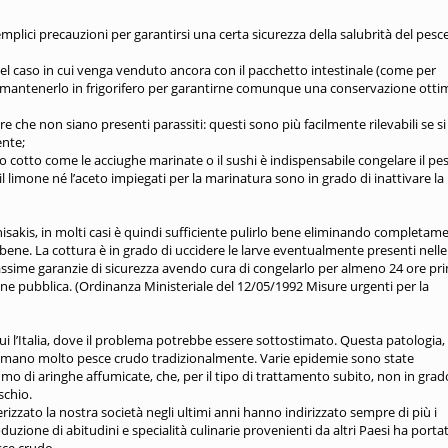
lici precauzioni per garantirsi una certa sicurezza della salubrità del pesc
l caso in cui venga venduto ancora con il pacchetto intestinale (come per
e mantenerlo in frigorifero per garantirne comunque una conservazione otti
e che non siano presenti parassiti: questi sono più facilmente rilevabili se si
ente;
o cotto come le acciughe marinate o il sushi è indispensabile congelare il pe
 limone né l’aceto impiegati per la marinatura sono in grado di inattivare la
anisakis, in molti casi è quindi sufficiente pulirlo bene eliminando completam
bene. La cottura è in grado di uccidere le larve eventualmente presenti nelle
assime garanzie di sicurezza avendo cura di congelarlo per almeno 24 ore pr
one pubblica. (Ordinanza Ministeriale del 12/05/1992 Misure urgenti per la
a cui l’Italia, dove il problema potrebbe essere sottostimato. Questa patologia,
ano molto pesce crudo tradizionalmente. Varie epidemie sono state
mo di aringhe affumicate, che, per il tipo di trattamento subito, non in grad
schio.
izzato la nostra società negli ultimi anni hanno indirizzato sempre di più i
duzione di abitudini e specialità culinarie provenienti da altri Paesi ha porta