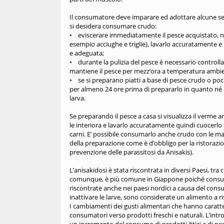
Il consumatore deve imparare ed adottare alcune semp
si desidera consumare crudo:
• eviscerare immediatamente il pesce acquistato, ne
esempio acciughe e triglie), lavarlo accuratamente 
e adeguata;
• durante la pulizia del pesce è necessario controllar
mantiene il pesce per mezz’ora a temperatura ambi
• se si preparano piatti a base di pesce crudo o poc
per almeno 24 ore prima di prepararlo in quanto né il
larva.
Se preparando il pesce a casa si visualizza il verme 
le interiora e lavarlo accuratamente quindi cuocerlo 
carni. E’ possibile consumarlo anche crudo con le m
della preparazione come è d’obbligo per la ristorazi
prevenzione delle parassitosi da Anisakis).
L’anisakidosi è stata riscontrata in diversi Paesi, tr
comunque, è più comune in Giappone poiché consum
riscontrate anche nei paesi nordici a causa del consu
inattivare le larve, sono considerate un alimento a ri
I cambiamenti dei gusti alimentari che hanno caratter
consumatori verso prodotti freschi e naturali. L’intro