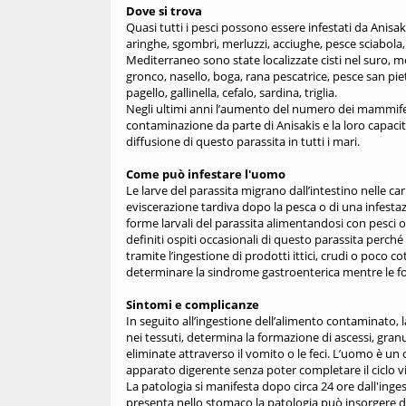
Dove si trova
Quasi tutti i pesci possono essere infestati da Anisak
aringhe, sgombri, merluzzi, acciughe, pesce sciabola
Mediterraneo sono state localizzate cisti nel suro, 
gronco, nasello, boga, rana pescatrice, pesce san pietr
pagello, gallinella, cefalo, sardina, triglia.
Negli ultimi anni l’aumento del numero dei mammifer
contaminazione da parte di Anisakis e la loro capacit
diffusione di questo parassita in tutti i mari.
Come può infestare l'uomo
Le larve del parassita migrano dall’intestino nelle ca
eviscerazione tardiva dopo la pesca o di una infesta
forme larvali del parassita alimentandosi con pesci o 
definiti ospiti occasionali di questo parassita perché 
tramite l’ingestione di prodotti ittici, crudi o poco 
determinare la sindrome gastroenterica mentre le for
Sintomi e complicanze
In seguito all’ingestione dell’alimento contaminato, 
nei tessuti, determina la formazione di ascessi, gra
eliminate attraverso il vomito o le feci. L’uomo è u
apparato digerente senza poter completare il ciclo vi
La patologia si manifesta dopo circa 24 ore dall'ingesti
presenta nello stomaco la patologia può insorgere d