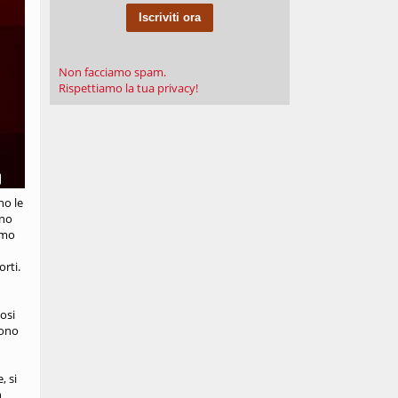
Iscriviti ora
Non facciamo spam.
Rispettiamo la tua privacy!
no le
ono
uomo
rti.
osi
gono
, si
n