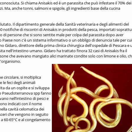
onosciuta. Si chiama Anisakis ed è un parassita che può infestare il 70% dei 
zzi. Ma, anche tonni, salmoni e spigole, gli ingredienti base della cucina
utato. Il dipartimento generale della Sanità veterinaria e degli alimenti del
0 notifiche di riscontri di Anisakis in prodotti della pesca, importati sopratt
ro di persone che si sono sentite male per colpa del parassita dopo aver
Paese non c'è un sistema informativo o un obbligo di denuncia tale per cui 
mo Gidaro, direttore della prima clinica chirurgica dell'ospedale di Pescara e 
sita nell'intestino umano. Gidaro ha trattato finora 32 casi di Anisakis fra il
rsone che avevano mangiato alici marinate condite solo con limone e olio, c
ll'organismo.
circolare, si moltiplica
le feci degli animali
rita da un ospite e si sviluppa
s, o Pseudoterranova spp fanno
ano nell’intestino di pesci e
ono indicati con il nome
 nella cavità celomatica dei
isceri che vengono in seguito
ri a 60-65°C e al congelamento