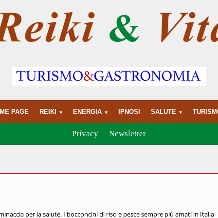
ME PAGE
REIKI
ENERGIA
IPNOSI
SALUTE
TURISM
Privacy
Newsletter
naccia per la salute. I bocconcini di riso e pesce sempre più amati in Italia