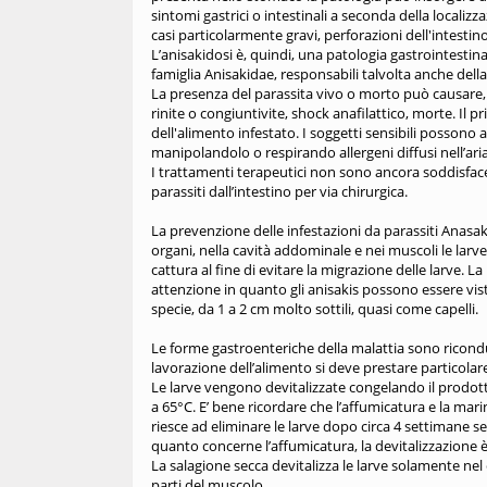
sintomi gastrici o intestinali a seconda della localiz
casi particolarmente gravi, perforazioni dell'intestin
L’anisakidosi è, quindi, una patologia gastrointestina
famiglia Anisakidae, responsabili talvolta anche dell
La presenza del parassita vivo o morto può causare, in
rinite o congiuntivite, shock anafilattico, morte. Il p
dell'alimento infestato. I soggetti sensibili possono
manipolandolo o respirando allergeni diffusi nell’aria
I trattamenti terapeutici non sono ancora soddisfacen
parassiti dall’intestino per via chirurgica.
La prevenzione delle infestazioni da parassiti Anasakid
organi, nella cavità addominale e nei muscoli le larve
cattura al fine di evitar
e la migrazione delle larve. L
attenzione in quanto gli anisakis possono essere vi
specie, da 1 a 2 cm molto sottili, quasi come capelli.
Le forme gastroenteriche della malattia sono riconduci
lavorazione dell’alimento si deve prestare particolare
Le larve vengono devitalizzate congelando il prodott
a 65°C. E’ bene ricordare che l’affumicatura e la mari
riesce ad eliminare le larve dopo circa 4 settimane se
quanto concerne l’affumicatura, la devitalizzazione 
La salagione secca devitalizza le larve solamente nel
parti del muscolo.