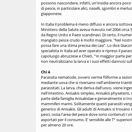
possono nascondere, infatti, un'insidia ancora poco c
di pesce, in particolare alici, naselli, sgombri e merlu
giapponese.
In Italia il problema è meno diffuso e ancora sottoval
Ministero della Salute aveva ricevuto nel 2004 circa 5
da Regno Unito e Paesi scandinavi. Di certo, il nume
mangiato pesce crudo è molto maggiore. "Nel nostro 
possa fare una stima precisa dei casi". Lo dice Giaco
specialista in Italia ad aver operato e ripreso il paras
capoluogo abruzzese e Chieti, "'in maggior parte pe
non neutralizzano la larva e i suoi effetti dannosi su
Chi è
Parassita nematode, ovvero verme filiforme a sezione 
mediante uova che si riversano nell'ambiente tramite 
parassitati. La larva, che deriva dall'uovo, viene inge
nell'intestino. Anisakis simplex, Anisakis physeteri
parte della famiglia Anisakidae e generalmente si trov
mammiferi marini. Solitamente questi parassiti veng
generico di Anisakis. Gli adulti di Anisakis si trovano
pesci, ossia l'area del pesce dove sono contenuti i v
asportati per il consumo. E’ sensibile alle T° superio
per almeno 20 ore.