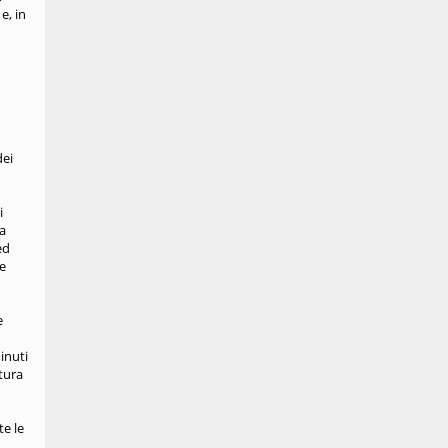
e, in
dei
i
la
ed
le
e
inuti
atura
te le