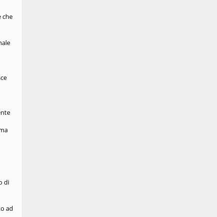
e che
male
sce
ente
ima
o di
to ad