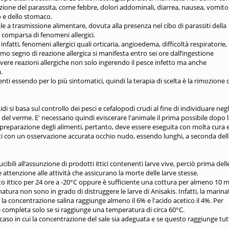
zazione del parassita, come febbre, dolori addominali, diarrea, nausea, vomito 
o e dello stomaco.
le a trasmissione alimentare, dovuta alla presenza nel cibo di parassiti della
a comparsa di fenomeni allergici.
fatti, fenomeni allergici quali orticaria, angioedema, difficoltà respiratorie,
rimo segno di reazione allergica si manifesta entro sei ore dall’ingestione
 avere reazioni allergiche non solo ingerendo il pesce infetto ma anche
.
ti essendo per lo più sintomatici, quindi la terapia di scelta è la rimozione 
i si basa sul controllo dei pesci e cefalopodi crudi al fine di individuare negl
 del verme. E' necessario quindi eviscerare l'animale il prima possibile dopo 
a preparazione degli alimenti, pertanto, deve essere eseguita con molta cura 
sti con un osservazione accurata occhio nudo, essendo lunghi, a seconda del
bili all’assunzione di prodotti ittici contenenti larve vive, perciò prima dell
 attenzione alle attività che assicurano la morte delle larve stesse.
o ittico per 24 ore a -20°C oppure è sufficiente una cottura per almeno 10 m
natura non sono in grado di distruggere le larve di Anisakis. Infatti, la marin
 la concentrazione salina raggiunge almeno il 6% e l'acido acetico il 4%. Per
è completa solo se si raggiunge una temperatura di circa 60°C.
 caso in cui la concentrazione del sale sia adeguata e se questo raggiunge tut