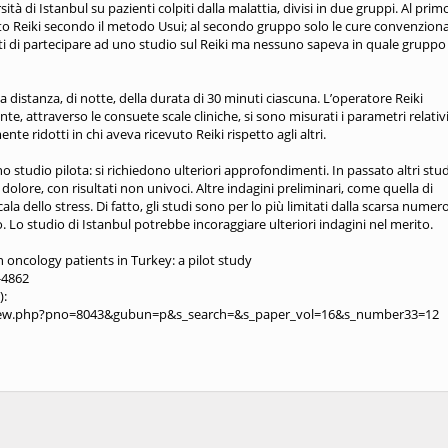
ità di Istanbul su pazienti colpiti dalla malattia, divisi in due gruppi. Al prim
ato Reiki secondo il metodo Usui; al secondo gruppo solo le cure convenzional
ati di partecipare ad uno studio sul Reiki ma nessuno sapeva in quale gruppo
 a distanza, di notte, della durata di 30 minuti ciascuna. L’operatore Reiki
, attraverso le consuete scale cliniche, si sono misurati i parametri relativi
ente ridotti in chi aveva ricevuto Reiki rispetto agli altri.
no studio pilota: si richiedono ulteriori approfondimenti. In passato altri stud
lore, con risultati non univoci. Altre indagini preliminari, come quella di
 dello stress. Di fatto, gli studi sono per lo più limitati dalla scarsa numer
 Lo studio di Istanbul potrebbe incoraggiare ulteriori indagini nel merito.
in oncology patients in Turkey: a pilot study
-4862
):
_view.php?pno=8043&gubun=p&s_search=&s_paper_vol=16&s_number33=12