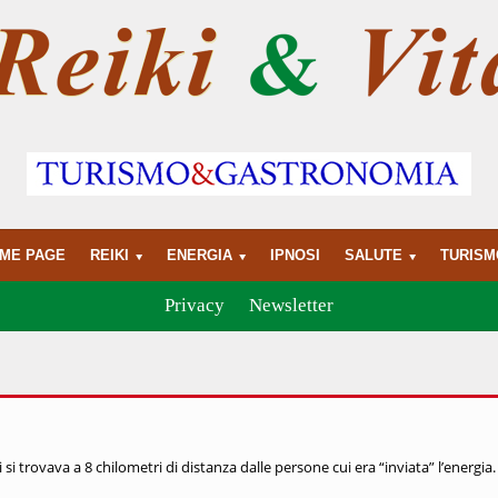
ME PAGE
REIKI
ENERGIA
IPNOSI
SALUTE
TURISM
Privacy
Newsletter
i si trovava a 8 chilometri di distanza dalle persone cui era “inviata” l’energia.