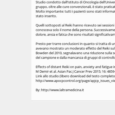
Studio condotto dall’Istituto di Oncologia dell’Univers
gruppo, oltre alle cure convenzionali, è stato pratic
Molto importante: tutti i pazienti sono stati inform
stato inserito.
Quelli sottoposti al Reiki hanno ricevuto sei sessioni
conosceva solo il nome della persona. Successivamente
dolore, ansia e fatica che sono risultati significativam
Presto per trarre conclusioni in quanto si tratta di u
avevano mostrato un moderato effetto del Reiki sul do
Bowden del 2010, segnalavano una riduzione sulla scala
del campione e dalla mancanza di gruppi di controllo.
Effects of distant Reiki on pain, anxiety and fatigue 
M Demir et al. Asian Pac J Cancer Prev 2015; 16: 4859
Link allo studio (libero download del testo completo
http://www.apocpcontrol.org/page/apjcp_issues
By: http://www.laltramedicina.it